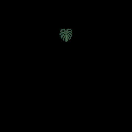
Inici
o
Cosiendo rutas
Las líneas del olvido