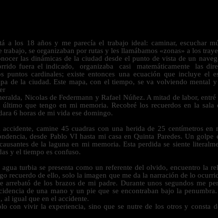
Espacio Odeón 2022
á a los 18 años y me parecía el trabajo ideal: caminar, escuchar m
de trabajo, se organizaban por rutas y les llamábamos «zonas» a los tra
 conocer las dinámicas de la ciudad desde el punto de vista de un nav
corrido fuera el indicado, organizaba casi matemáticamente las dire
s puntos cardinales; existe entonces una ecuación que incluye el e
apa de la ciudad. Este mapa, con el tiempo, se va volviendo mental
er
eralda, Nicolas de Federmann y Rafael Núñez. A mitad de labor, entré 
o último que tengo en mi memoria. Recobré los recuerdos en la sala 
dara 6 horas de mi vida ese domingo.
l accidente, camine 45 cuadras con una herida de 25 centímetros en
spondencia, desde Pablo VI hasta mi casa en Quinta Paredes. Un golpe 
 causantes de la laguna en mi memoria. Esta perdida se siente literal
das y el tiempo es confuso.
el agua turbia se presenta como un referente del olvido, encuentro la r
go recuerdo de ello, solo la imagen que me da la narración de lo ocurri
e arrebató de los brazos de mi padre. Durante unos segundos me perd
ncidencia de una mano y un pie que se encontraban bajo la penumbra.
, al igual que en el accidente.
lo con vivir la experiencia, sino que se nutre de los otros y consta d