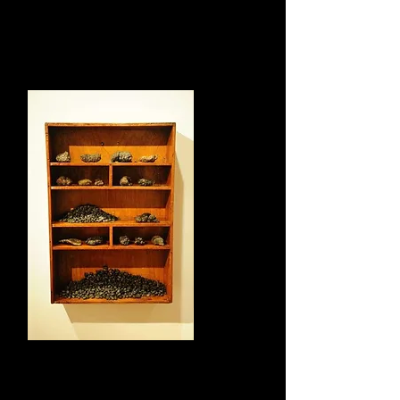
Del proyecto Desde el Silencio
Fotografía
100 x 70 cm.
2016
Del proyecto Desde el silencio
Mueble con estiércol de oveja.
100 x 75 x 14 cm.