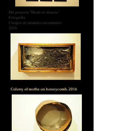
Del proyecto "Desde el silencio"
Fotografía
Cuerpos de animales encontrados
2016
Colony of moths on honeycomb. 2016