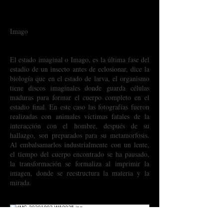
2016 ​​
Imago
El estado imaginal o Imago, es la última fase del
estadio de un insecto antes de eclosionar, dice la
biología que en el estado de larva, el organismo
tiene discos imagínales donde guarda células
maduras para formar el cuerpo completo en el
estadio final. En este caso las fotografías fueron
realizadas con animales víctimas fatales de la
interacción con el hombre, después de su
hallazgo, son preparados para su metamorfosis.
Al embalsamarlos industrialmente con un lente,
el tiempo del cuerpo encontrado se ha pausado,
la transformación se formaliza al imprimir la
imagen, donde se reestructura la materia y la
mirada.