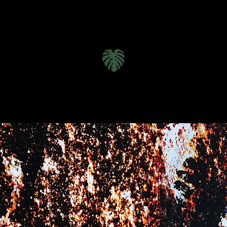
Inici
o