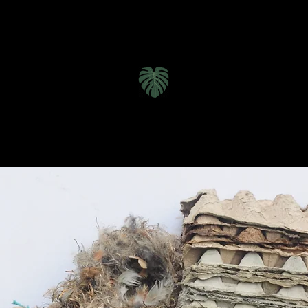
Inici
o