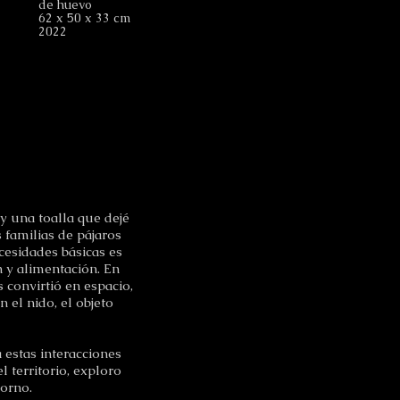
de huevo
62 x 50 x 33 cm
2022
y una toalla que dejé
 familias de pájaros
cesidades básicas es
n y alimentación. En
s convirtió en espacio,
 el nido, el objeto
 estas interacciones
 territorio, exploro
torno.