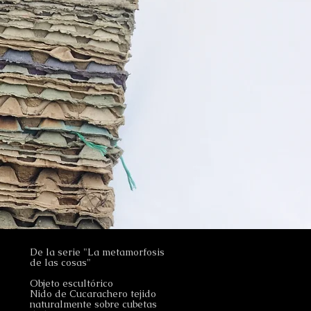
De la serie "La metamorfosis
de las cosas"
Objeto escultórico
Nido de Cucarachero tejido
naturalmente sobre cubetas