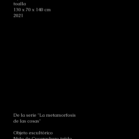
toalla
130 x 70 x 140 cm
2021
De la serie "La metamorfosis
de las cosas"
Objeto escultórico
Nido de Cucarachero tejido