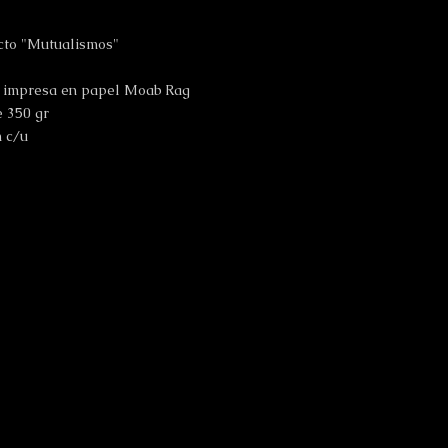
cto "Mutualismos"
a impresa en papel Moab Rag
e 350 gr
m c/u