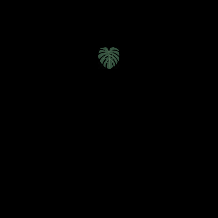
Inici
o