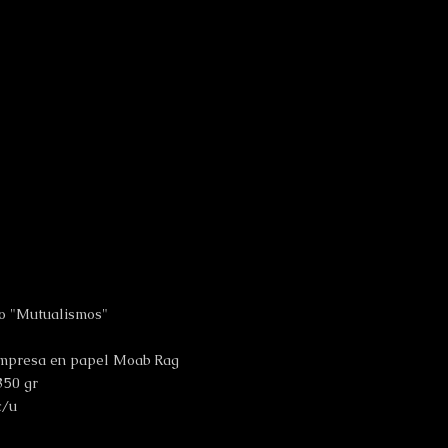
to "Mutualismos"
impresa en papel Moab Rag
 350 gr
c/u