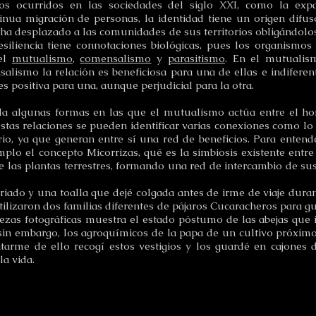
os ocurridos en las sociedades del siglo XXI, como la expa
ntinua migración de personas, la identidad tiene un origen dif
 ha desplazado a las comunidades de sus territorios obligándolo
esiliencia tiene connotaciones biológicas, pues los organismos 
 el
mutualismo
,
comensalismo
y
parasitismo
. En el mutualis
salismo la relación es beneficiosa para una de ellas e indiferent
es positiva para una, aunque perjudicial para la otra.
ala algunas formas en las que el mutualismo actúa entre el ho
stas relaciones se pueden identificar varias conexiones como lo 
orio, ya que generan entre sí una red de beneficios. Para entend
lo el concepto Micorrizas, qué es la simbiosis existente entre
e las plantas terrestres, formando una red de intercambio de sus
iado y una toalla que dejé colgada antes de irme de viaje duran
ilizaron dos familias diferentes de pájaros Cucaracheros para gu
piezas fotográficas muestra el estado póstumo de las abejas que 
 sin embargo, los agroquímicos de la papa de un cultivo próxim
atarme de ello recogí estos vestigios y los guardé en cajones
a vida.