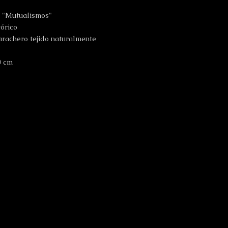
o "Mutualismos"
tórico
rachero tejido naturalmente
30 cm