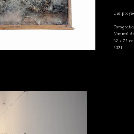
Del proye
Fotografí
Natural d
62 x 72 c
2021