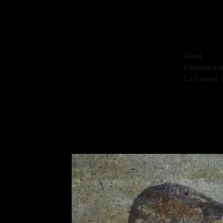
Coatí
Cámara tr
La Calera,