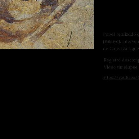
Papel realizado 
(Kikuyo), interve
de Café. (Zarigüe
Registro descom
Video timelaps
https://youtu.be