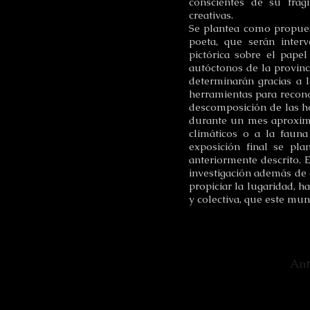
conscientes de su frági
creativas.
Se plantea como propuest
poeta, que serán inter
pictórica sobre el papel
autóctonos de la provinc
determinarán gracias a l
herramientas para reconoc
descomposición de las hoj
durante un mes aproxima
climáticos o a la fauna
exposición final se pl
anteriormente descrito. 
investigación además de c
propiciar la lugaridad, h
y colectiva, que este mun
Ant