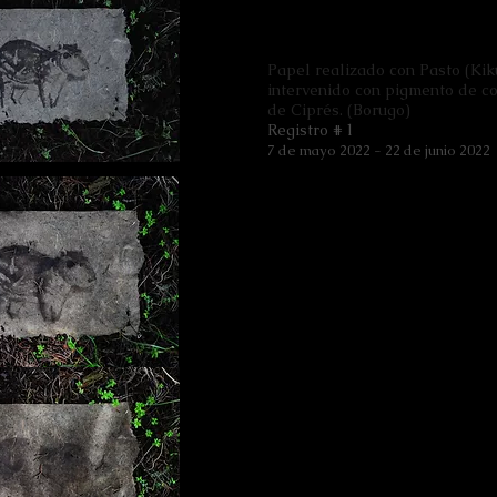
Papel realizado con Pasto (Kik
intervenido con pigmento de c
de Ciprés. (Borugo)
Registro # 1
7 de mayo 2022
-
22 de junio 2022