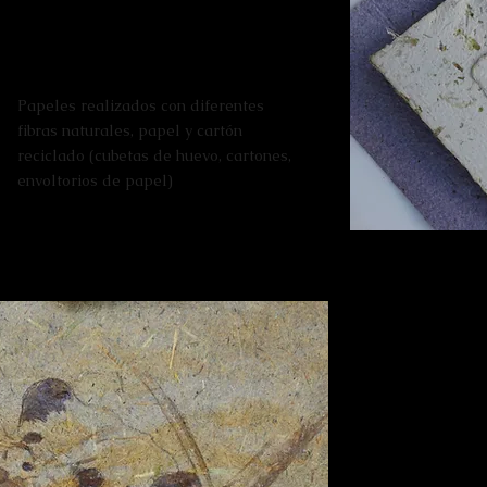
Papeles realizados con diferentes
fibras naturales, papel y cartón
reciclado (cubetas de huevo, cartones,
envoltorios de papel)