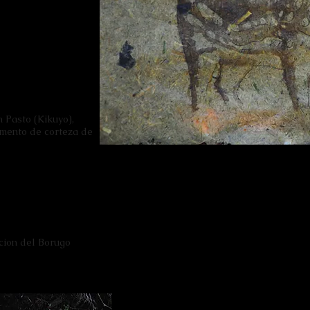
 Pasto (Kikuyo),
gmento de corteza de
cion del Borugo