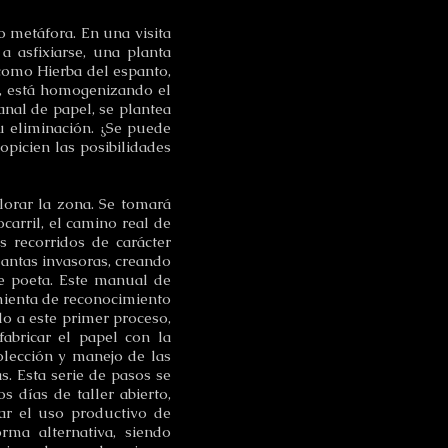
 metáfora. En una visita
a asfixiarse, una planta
como Hierba del espanto,
ma, está homogenizando el
nal de papel, se plantea
u eliminación. ¿Se puede
ropicien las posibilidades
?
lorar la zona. Se tomará
carril, el camino real de
s recorridos de carácter
lantas invasoras, creando
de poeta. Este manual de
mienta de reconocimiento
do a este primer proceso,
fabricar el papel con la
olección y manejo de las
s. Esta serie de pasos se
 días de taller abierto,
ar el uso productivo de
orma alternativa, siendo