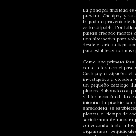
La principal finalidad e
previa a Cachipay y sus
trepadora proveniente de
es la culpable. Por falt
paisaje creando mantos q
una alternativa para vol
desde el arte mitigar una 
para establecer normas qu
Como una primera fase d
como referencia el paseo 
Cachipay a Zipacón, el c
investigativo pretenden 
un pequeño catalogo ilus
plantas elaborado con pa
y diferenciación de las e
iniciaría la producción
enredadera, se establece
plantas, el tiempo de coc
socializarán de manera p
convocando tanto a los 
organismos perjudiciale