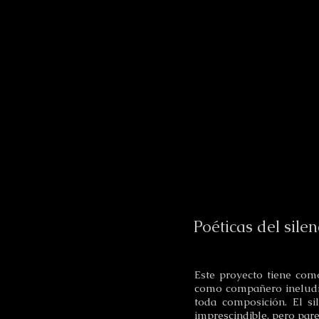
Poéticas del sile
Este proyecto tiene como
como compañero ineludib
toda composición. El si
imprescindible, pero pare