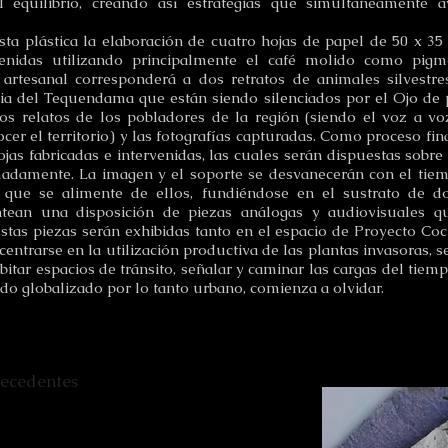
l equilibrio, creando así estrategias que simultáneamente a
a plástica la elaboración de cuatro hojas de papel de 50 x 35
venidas utilizando principalmente el café molido como pigm
 artesanal corresponderá a dos retratos de animales silvestre
ia del Tequendama que están siendo silenciados por el Ojo de 
os relatos de los pobladores de la región (siendo el voz a vo
er el territorio) y las fotografías capturadas. Como proceso fina
as fabricadas e intervenidas, las cuales serán dispuestas sobre la
damente. La imagen y el soporte se desvanecerán con el tiemp
 que se alimente de ellos, fundiéndose en el sustrato de do
antean una disposición de piezas análogas y audiovisuales q
Estas piezas serán exhibidas tanto en el espacio de Proyecto C
entrarse en la utilización productiva de las plantas invasoras, 
abitar espacios de tránsito, señalar y caminar las cargas del tiem
do globalizado por lo tanto urbano, comienza a olvidar.
ecedentes