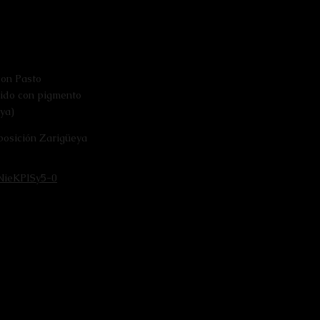
con Pasto
nido con pigmento
ya)
posición Zarigüeya
e
/NieKPlSy5-0