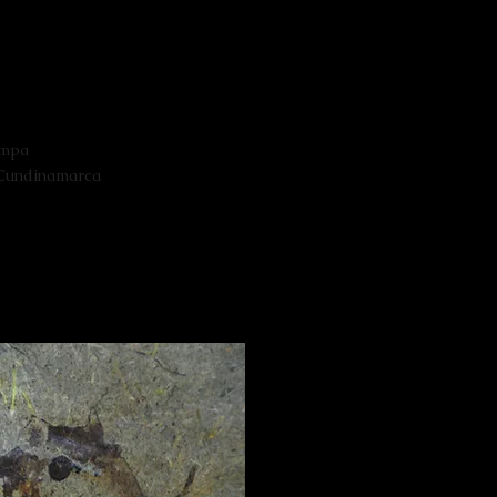
ampa
 Cundinamarca