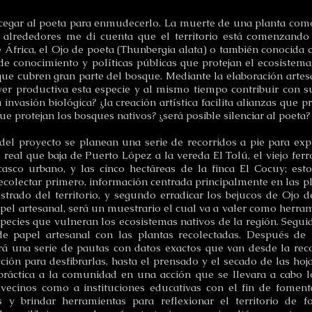
s cegar al poeta para enmudecerlo. La muerte de una planta como
 alrededores me di cuenta que el territorio está comenzando 
 África, el Ojo de poeta (Thunbergia alata) o también conocida 
a de conocimiento y políticas públicas que protejan el ecosiste
ue cubren gran parte del bosque. Mediante la elaboración artesa
ver productiva esta especie y al mismo tiempo contribuir con s
invasión biológica? ¿la creación artística facilita alianzas que p
e protejan los bosques nativos? ¿será posible silenciar al poeta
el proyecto se planean una serie de recorridos a pie para exp
real que baja de Puerto López a la vereda El Tolú, el viejo ferro
asco urbano, y las cinco hectáreas de la finca El Cocuy; esto
recolectar primero, información centrada principalmente en las p
trado del territorio, y segundo erradicar los bejucos de Ojo 
pel artesanal, será un muestrario el cual va a valer como herra
species que vulneran los ecosistemas nativos de la región. Segui
 de papel artesanal con las plantas recolectadas. Después de 
rá una serie de pautas con datos exactos que van desde la rec
ción para desfibrarlas, hasta el prensado y el secado de las hoja
ráctica a la comunidad en una acción que se llevara a cabo los
vecinos como a instituciones educativas con el fin de foment
s y brindar herramientas para reflexionar el territorio de f